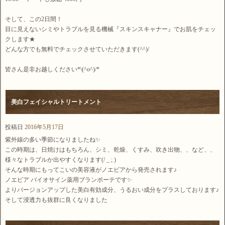
そして、この2日間！
目に見えないシミやトラブルを見る機械『スキンスキャナー』でお肌をチェッ
クします★
どんな方でも無料でチェックさせていただきます(^^)/
皆さん是非お越しください*\(^o^)/*
美白フェイシャルトリートメント
投稿日
2016年5月17日
紫外線の多い季節になりましたね✨
この時期は、日焼けはもちろん、シミ、乾燥、くすみ、吹き出物、、など、、
様々なトラブルか出やすくなります(/ _ ; )
そんな時期にもってこいの美容液がノエビアから発売されます♪
ノエビア バイオサイン薬用ブランボーテです✨
よりバージョンアップした美白有効成分、うるおい成分をプラスしております♪
そして浸透力も抜群に良くなりました